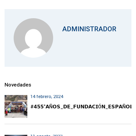
ADMINISTRADOR
Novedades
14 febrero, 2024
#𝟰𝟱𝟱°𝗔Ñ𝗢𝗦_𝗗𝗘_𝗙𝗨𝗡𝗗𝗔𝗖𝗜Ó𝗡_𝗘𝗦𝗣𝗔Ñ𝗢𝗟