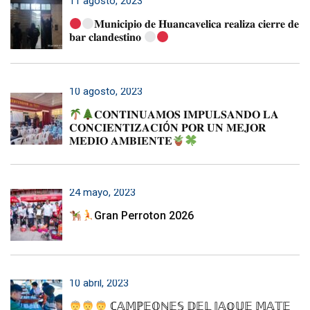
11 agosto, 2023
𝐌𝐮𝐧𝐢𝐜𝐢𝐩𝐢𝐨 𝐝𝐞 𝐇𝐮𝐚𝐧𝐜𝐚𝐯𝐞𝐥𝐢𝐜𝐚 𝐫𝐞𝐚𝐥𝐢𝐳𝐚 𝐜𝐢𝐞𝐫𝐫𝐞 𝐝𝐞
𝐛𝐚𝐫 𝐜𝐥𝐚𝐧𝐝𝐞𝐬𝐭𝐢𝐧𝐨
10 agosto, 2023
𝐂𝐎𝐍𝐓𝐈𝐍𝐔𝐀𝐌𝐎𝐒 𝐈𝐌𝐏𝐔𝐋𝐒𝐀𝐍𝐃𝐎 𝐋𝐀
𝐂𝐎𝐍𝐂𝐈𝐄𝐍𝐓𝐈𝐙𝐀𝐂𝐈Ó𝐍 𝐏𝐎𝐑 𝐔𝐍 𝐌𝐄𝐉𝐎𝐑
𝐌𝐄𝐃𝐈𝐎 𝐀𝐌𝐁𝐈𝐄𝐍𝐓𝐄
24 mayo, 2023
Gran Perroton 2026
10 abril, 2023
ℂ𝔸𝕄ℙ𝔼𝕆ℕ𝔼𝕊 𝔻𝔼𝕃 𝕁𝔸ℚ𝕌𝔼 𝕄𝔸𝕋𝔼