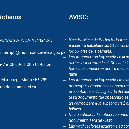
áctanos
AVISO:
Nuestra Mesa de Partes Virtual se
RENAZGO-HVCA: 954424045
encuentra habilitada las 24 horas de
los 07 días de la semana.
mitemph@munihuancavelica.gob.pe
Los documentos ingresados a la 
partes virtual entre las 0.00 hasta 
-Vie: 08:00-01:00 y 03-06 pm
horas se consideran dentro del mi
hábil.
. Manchego Muñuz Nº 299
Los documentos ingresados los s
domingos y feriados se considera
rcado-Huancavelica
presentados al día siguiente del día
Si su documento fue observado se
un correo para que subsane en 2 d
hábiles.
De no subsanar las observaciones 
documento será devuelto
.
Las notificaciones llegaran a su co