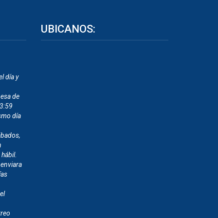
UBICANOS:
l día y
mesa de
23:59
smo día
ábados,
n
 hábil.
 enviara
ías
el
rreo