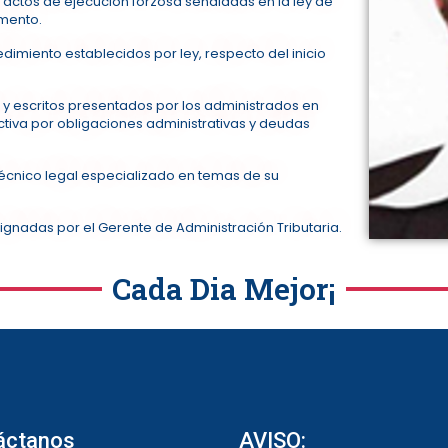
s actos de ejecución forzosa señaladas en la ley de
amento.
dimiento establecidos por ley, respecto del inicio
s y escritos presentados por los administrados en
tiva por obligaciones administrativas y deudas
técnico legal especializado en temas de su
gnadas por el Gerente de Administración Tributaria.
Cada Dia Mejor¡
áctanos
AVISO: