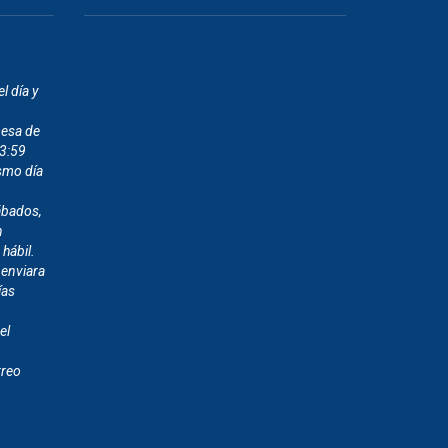
l día y
mesa de
23:59
smo día
ábados,
n
 hábil.
 enviara
ías
el
rreo