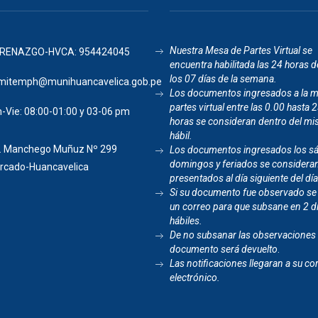
Nuestra Mesa de Partes Virtual se
RENAZGO-HVCA: 954424045
encuentra habilitada las 24 horas de
los 07 días de la semana.
mitemph@munihuancavelica.gob.pe
Los documentos ingresados a la 
partes virtual entre las 0.00 hasta 
-Vie: 08:00-01:00 y 03-06 pm
horas se consideran dentro del mi
hábil.
. Manchego Muñuz Nº 299
Los documentos ingresados los s
domingos y feriados se considera
rcado-Huancavelica
presentados al día siguiente del día
Si su documento fue observado se
un correo para que subsane en 2 d
hábiles.
De no subsanar las observaciones 
documento será devuelto
.
Las notificaciones llegaran a su co
electrónico.