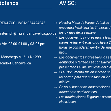
áctanos
AVISO:
Nuestra Mesa de Partes Virtual se
RENAZGO-HVCA: 954424045
encuentra habilitada las 24 horas de
los 07 días de la semana.
mitemph@munihuancavelica.gob.pe
Los documentos ingresados a la 
partes virtual entre las 0.00 hasta 
-Vie: 08:00-01:00 y 03-06 pm
horas se consideran dentro del mi
hábil.
. Manchego Muñuz Nº 299
Los documentos ingresados los s
domingos y feriados se considera
rcado-Huancavelica
presentados al día siguiente del día
Si su documento fue observado se
un correo para que subsane en 2 d
hábiles.
De no subsanar las observaciones 
documento será devuelto
.
Las notificaciones llegaran a su co
electrónico.