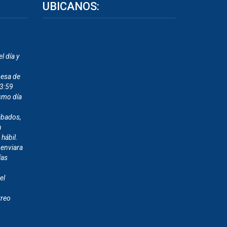
UBICANOS:
l día y
mesa de
23:59
smo día
ábados,
n
 hábil.
 enviara
ías
el
rreo