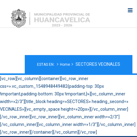
SECTORES VECINALES
SECTORES VECINALES
ESTAS EN:
Home
[vc_row][vc_column][container][vc_row_inner
css=».vc_custom_1548948449482{padding-top: 30px
!important;padding-bottom: 30px !important;}»][vc_column_inner
width=»2/3″][title_block heading=»SECTORES» heading_second=»
VECINALES»][vc_empty_space height=»20px»][/vc_column_inner]
[/vc_row_inner][vc_row_inner][vc_column_inner width=»2/3″]
[/vc_column_inner][vc_column_inner width=»1/3″][/vc_column_inner]
[/vc_row_inner][/container][/vc_column][/vc_row]