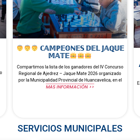
ℂ𝔸𝕄ℙ𝔼𝕆ℕ𝔼𝕊 𝔻𝔼𝕃 𝕁𝔸ℚ𝕌𝔼
𝕄𝔸𝕋𝔼
Compartimos la lista de los ganadores del IV Concurso
do
Regional de Ajedrez – Jaque Mate 2026 organizado
por la Municipalidad Provincial de Huancavelica, en el
E
MAS INFORMACIÓN >>
SERVICIOS MUNICIPALES