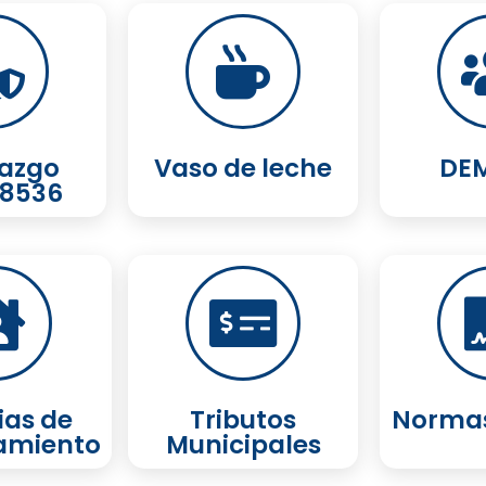
azgo
Vaso de leche
DE
8536
ias de
Tributos
Normas
amiento
Municipales