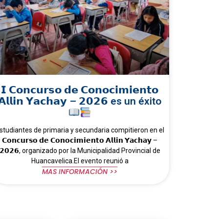
𝗜 𝗖𝗼𝗻𝗰𝘂𝗿𝘀𝗼 𝗱𝗲 𝗖𝗼𝗻𝗼𝗰𝗶𝗺𝗶𝗲𝗻𝘁𝗼
𝗔𝗹𝗹𝗶𝗻 𝗬𝗮𝗰𝗵𝗮𝘆 – 𝟮𝟬𝟮𝟲 es un éxito
studiantes de primaria y secundaria compitieron en el
𝗖𝗼𝗻𝗰𝘂𝗿𝘀𝗼 𝗱𝗲 𝗖𝗼𝗻𝗼𝗰𝗶𝗺𝗶𝗲𝗻𝘁𝗼 𝗔𝗹𝗹𝗶𝗻 𝗬𝗮𝗰𝗵𝗮𝘆 –
𝟮𝟬𝟮𝟲, organizado por la Municipalidad Provincial de
Huancavelica.El evento reunió a
MAS INFORMACIÓN >>