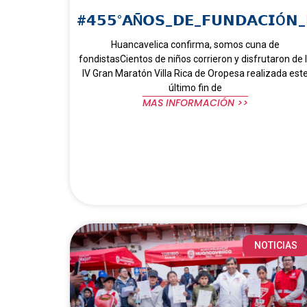
#𝟰𝟱𝟱°𝗔Ñ𝗢𝗦_𝗗𝗘_𝗙𝗨𝗡𝗗𝗔𝗖𝗜Ó𝗡_
Huancavelica confirma, somos cuna de
fondistasCientos de niños corrieron y disfrutaron de 
IV Gran Maratón Villa Rica de Oropesa realizada est
último fin de
MAS INFORMACIÓN >>
NOTICIAS