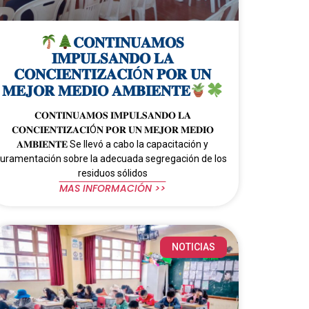
𝐂𝐎𝐍𝐓𝐈𝐍𝐔𝐀𝐌𝐎𝐒
𝐈𝐌𝐏𝐔𝐋𝐒𝐀𝐍𝐃𝐎 𝐋𝐀
𝐂𝐎𝐍𝐂𝐈𝐄𝐍𝐓𝐈𝐙𝐀𝐂𝐈Ó𝐍 𝐏𝐎𝐑 𝐔𝐍
𝐌𝐄𝐉𝐎𝐑 𝐌𝐄𝐃𝐈𝐎 𝐀𝐌𝐁𝐈𝐄𝐍𝐓𝐄
𝐂𝐎𝐍𝐓𝐈𝐍𝐔𝐀𝐌𝐎𝐒 𝐈𝐌𝐏𝐔𝐋𝐒𝐀𝐍𝐃𝐎 𝐋𝐀
𝐂𝐎𝐍𝐂𝐈𝐄𝐍𝐓𝐈𝐙𝐀𝐂𝐈Ó𝐍 𝐏𝐎𝐑 𝐔𝐍 𝐌𝐄𝐉𝐎𝐑 𝐌𝐄𝐃𝐈𝐎
𝐀𝐌𝐁𝐈𝐄𝐍𝐓𝐄 Se llevó a cabo la capacitación y
juramentación sobre la adecuada segregación de los
residuos sólidos
MAS INFORMACIÓN >>
NOTICIAS