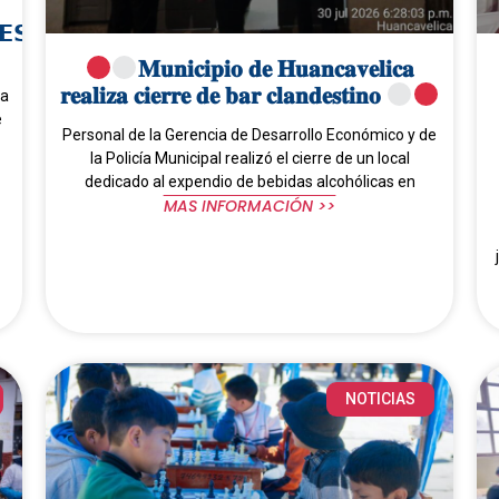
𝗘𝗦𝗣𝗔Ñ𝗢𝗟𝗔
𝐌𝐮𝐧𝐢𝐜𝐢𝐩𝐢𝐨 𝐝𝐞 𝐇𝐮𝐚𝐧𝐜𝐚𝐯𝐞𝐥𝐢𝐜𝐚
𝐫𝐞𝐚𝐥𝐢𝐳𝐚 𝐜𝐢𝐞𝐫𝐫𝐞 𝐝𝐞 𝐛𝐚𝐫 𝐜𝐥𝐚𝐧𝐝𝐞𝐬𝐭𝐢𝐧𝐨
la
e
Personal de la Gerencia de Desarrollo Económico y de
la Policía Municipal realizó el cierre de un local
dedicado al expendio de bebidas alcohólicas en
MAS INFORMACIÓN >>
NOTICIAS