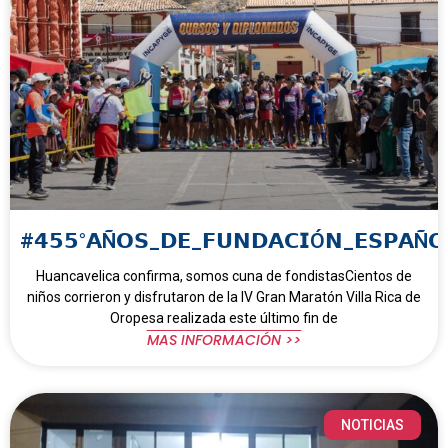
#𝟰𝟱𝟱°𝗔Ñ𝗢𝗦_𝗗𝗘_𝗙𝗨𝗡𝗗𝗔𝗖𝗜Ó𝗡_𝗘𝗦𝗣𝗔Ñ𝗢
Huancavelica confirma, somos cuna de fondistasCientos de
niños corrieron y disfrutaron de la IV Gran Maratón Villa Rica de
Oropesa realizada este último fin de
MAS INFORMACIÓN >>
NOTICIAS