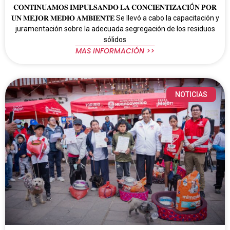
𝐂𝐎𝐍𝐓𝐈𝐍𝐔𝐀𝐌𝐎𝐒 𝐈𝐌𝐏𝐔𝐋𝐒𝐀𝐍𝐃𝐎 𝐋𝐀 𝐂𝐎𝐍𝐂𝐈𝐄𝐍𝐓𝐈𝐙𝐀𝐂𝐈Ó𝐍 𝐏𝐎𝐑
𝐔𝐍 𝐌𝐄𝐉𝐎𝐑 𝐌𝐄𝐃𝐈𝐎 𝐀𝐌𝐁𝐈𝐄𝐍𝐓𝐄 Se llevó a cabo la capacitación y
juramentación sobre la adecuada segregación de los residuos
sólidos
MAS INFORMACIÓN >>
NOTICIAS