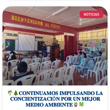
NOTICIAS
𝐂𝐎𝐍𝐓𝐈𝐍𝐔𝐀𝐌𝐎𝐒 𝐈𝐌𝐏𝐔𝐋𝐒𝐀𝐍𝐃𝐎 𝐋𝐀
𝐂𝐎𝐍𝐂𝐈𝐄𝐍𝐓𝐈𝐙𝐀𝐂𝐈Ó𝐍 𝐏𝐎𝐑 𝐔𝐍 𝐌𝐄𝐉𝐎𝐑
𝐌𝐄𝐃𝐈𝐎 𝐀𝐌𝐁𝐈𝐄𝐍𝐓𝐄