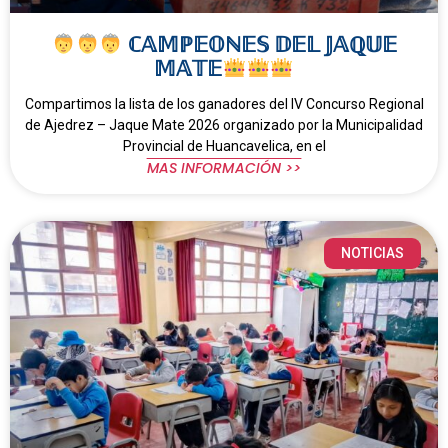
ℂ𝔸𝕄ℙ𝔼𝕆ℕ𝔼𝕊 𝔻𝔼𝕃 𝕁𝔸ℚ𝕌𝔼
𝕄𝔸𝕋𝔼
Compartimos la lista de los ganadores del IV Concurso Regional
de Ajedrez – Jaque Mate 2026 organizado por la Municipalidad
Provincial de Huancavelica, en el
MAS INFORMACIÓN >>
NOTICIAS