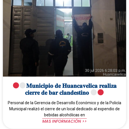
𝐌𝐮𝐧𝐢𝐜𝐢𝐩𝐢𝐨 𝐝𝐞 𝐇𝐮𝐚𝐧𝐜𝐚𝐯𝐞𝐥𝐢𝐜𝐚 𝐫𝐞𝐚𝐥𝐢𝐳𝐚
𝐜𝐢𝐞𝐫𝐫𝐞 𝐝𝐞 𝐛𝐚𝐫 𝐜𝐥𝐚𝐧𝐝𝐞𝐬𝐭𝐢𝐧𝐨
Personal de la Gerencia de Desarrollo Económico y de la Policía
Municipal realizó el cierre de un local dedicado al expendio de
bebidas alcohólicas en
MAS INFORMACIÓN >>