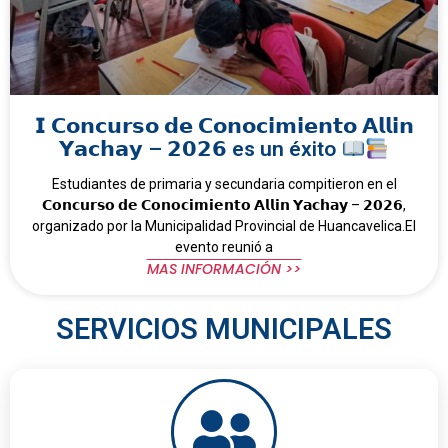
𝗜 𝗖𝗼𝗻𝗰𝘂𝗿𝘀𝗼 𝗱𝗲 𝗖𝗼𝗻𝗼𝗰𝗶𝗺𝗶𝗲𝗻𝘁𝗼 𝗔𝗹𝗹𝗶𝗻
𝗬𝗮𝗰𝗵𝗮𝘆 – 𝟮𝟬𝟮𝟲 es un éxito
Estudiantes de primaria y secundaria compitieron en el
𝗖𝗼𝗻𝗰𝘂𝗿𝘀𝗼 𝗱𝗲 𝗖𝗼𝗻𝗼𝗰𝗶𝗺𝗶𝗲𝗻𝘁𝗼 𝗔𝗹𝗹𝗶𝗻 𝗬𝗮𝗰𝗵𝗮𝘆 – 𝟮𝟬𝟮𝟲,
organizado por la Municipalidad Provincial de Huancavelica.El
evento reunió a
MAS INFORMACIÓN >>
SERVICIOS MUNICIPALES